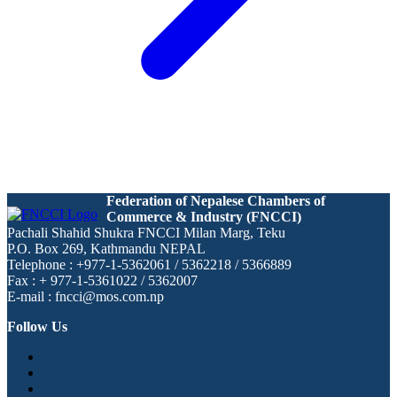
Federation of Nepalese Chambers of
Commerce & Industry (FNCCI)
Pachali Shahid Shukra FNCCI Milan Marg, Teku
P.O. Box 269, Kathmandu NEPAL
Telephone : +977-1-5362061 / 5362218 / 5366889
Fax : + 977-1-5361022 / 5362007
E-mail : fncci@mos.com.np
Follow Us