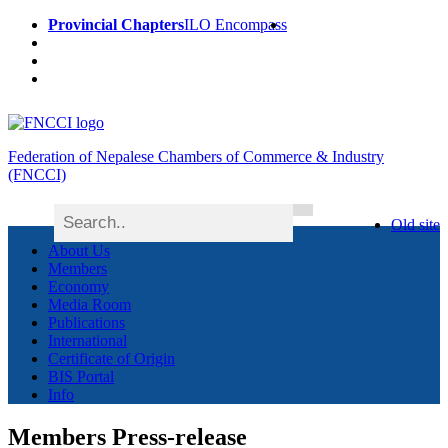
Provincial Chapters
ILO Encompass
Federation of Nepalese Chambers of Commerce & Industry
(FNCCI)
Old site
About Us
Members
Economy
Media Room
Publications
International
Certificate of Origin
BIS Portal
Info
Members Press-release