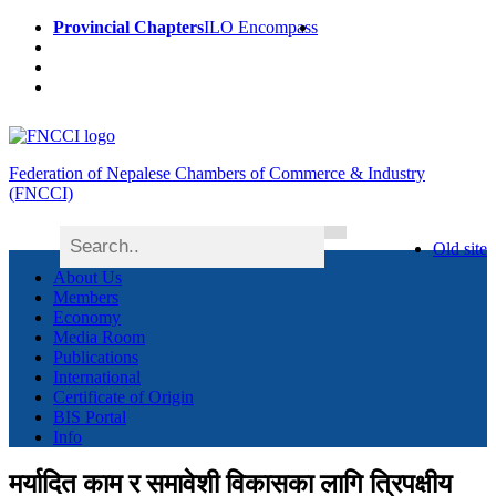
Provincial Chapters
ILO Encompass
Federation of Nepalese Chambers of Commerce & Industry
(FNCCI)
Old site
About Us
Members
Economy
Media Room
Publications
International
Certificate of Origin
BIS Portal
Info
मर्यादित काम र समावेशी विकासका लागि त्रिपक्षीय