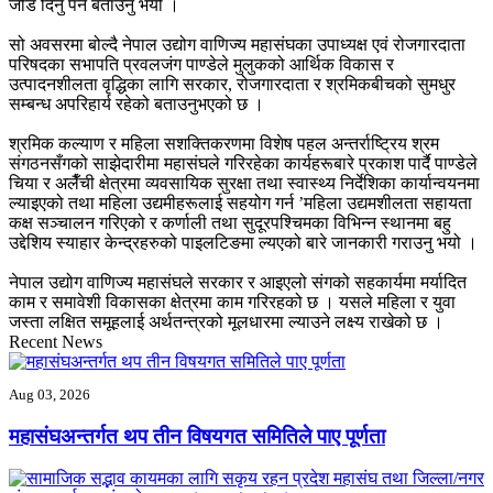
जोड दिनु पर्ने बताउनु भयो ।
सो अवसरमा बोल्दै नेपाल उद्योग वाणिज्य महासंघका उपाध्यक्ष एवं रोजगारदाता
परिषदका सभापति प्रवलजंग पाण्डेले मुलुकको आर्थिक विकास र
उत्पादनशीलता वृद्धिका लागि सरकार, रोजगारदाता र श्रमिकबीचको सुमधुर
सम्बन्ध अपरिहार्य रहेको बताउनुभएको छ ।
श्रमिक कल्याण र महिला सशक्तिकरणमा विशेष पहल अन्तर्राष्ट्रिय श्रम
संगठनसँगको साझेदारीमा महासंघले गरिरहेका कार्यहरूबारे प्रकाश पार्दै पाण्डेले
चिया र अलैँची क्षेत्रमा व्यवसायिक सुरक्षा तथा स्वास्थ्य निर्देशिका कार्यान्वयनमा
ल्याइएको तथा महिला उद्यमीहरूलाई सहयोग गर्न ’महिला उद्यमशीलता सहायता
कक्ष सञ्चालन गरिएको र कर्णाली तथा सुदूरपश्चिमका विभिन्न स्थानमा बहु
उद्देशिय स्याहार केन्द्रहरुको पाइलटिङमा ल्यएको बारे जानकारी गराउनु भयो ।
नेपाल उद्योग वाणिज्य महासंघले सरकार र आइएलो संगको सहकार्यमा मर्यादित
काम र समावेशी विकासका क्षेत्रमा काम गरिरहको छ । यसले महिला र युवा
जस्ता लक्षित समूहलाई अर्थतन्त्रको मूलधारमा ल्याउने लक्ष्य राखेको छ ।
Recent News
Aug 03, 2026
महासंघअन्तर्गत थप तीन विषयगत समितिले पाए पूर्णता