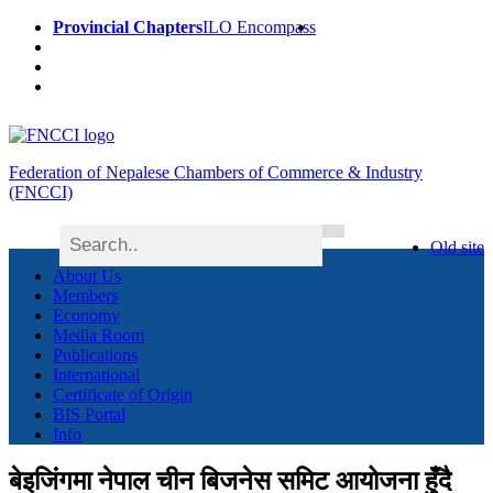
Provincial Chapters
ILO Encompass
Federation of Nepalese Chambers of Commerce & Industry
(FNCCI)
Old site
About Us
Members
Economy
Media Room
Publications
International
Certificate of Origin
BIS Portal
Info
बेइजिंगमा नेपाल चीन बिजनेस समिट आयोजना हुँदै