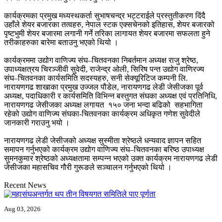
कार्यक्रमका प्रमुख मध्यस्थकर्ता सुभाषचन्द्र भट्टराईले प्रस्तुतीकरण दिंदै
उहाँले शेयर बजारका तत्वहरु, नेपाल स्टक एक्सचेनको इतिहास, शेयर बजारको
पृष्टभुमी शेयर बजारमा लगानी गर्ने तरिका लागायत शेयर बजारमा सफलता हुने
तरीकाहरुका बारेमा बताउनु भएको थियो ।
कार्यक्रममा उद्योग वाणिज्य संघ–चितवनका निबर्तमान अध्यक्ष राजु श्रेष्ठ,
उपाध्यक्षत्रय चिरञ्जीवी सुवेदी, राजेन्द्र ओली, सिरिष पन्त उद्योग वाणिरज्य
संघ–चितवनका कार्यसमिति सदस्यहरु, सनी सेक्यूरिटिज कम्पनी लि.
नारायणगढ शाखाका प्रमुख उज्जल पौडेल, नारायणगढ लेडी जेसीजका पूर्व
अध्यक्ष, पदाधिकारी र कार्यसमिति विभिन्न बस्तुगत संघका अध्यक्ष एवं प्रतिनिधि,
नारायणगढ जेसीजका अध्यक्ष लगायत १५० जना भन्दा बढिको सहभागिता
रहेको उद्योग वाणिज्य संघका-चितवनका कार्यक्रम अधिकृत गणेश सुवेदीले
जानकारी गराउनु भयो ।
नारायणगढ लेडी जेसीजको अध्यक्ष सुस्मीता श्रेष्ठले धन्यवाद ज्ञापन सहित
समापन गर्नुभएको कार्यक्रम उद्योग वाणिज्य संघ–चितवनका बरिष्ठ उपाध्यक्ष
सुमनकुमार श्रेष्ठको अध्यक्षतामा सम्पन्न भएको उक्त कार्यक्रम नारायणगढ लेडी
जेसीजका महासचिव गौरी गुरूङले सञ्चालन गर्नुभएको थियो ।
Recent News
Aug 03, 2026