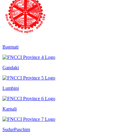
Bagmati
Gandaki
Lumbini
Karnali
SudurPaschim