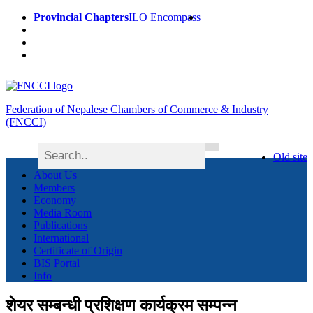
Provincial Chapters
ILO Encompass
Federation of Nepalese Chambers of Commerce & Industry
(FNCCI)
Old site
About Us
Members
Economy
Media Room
Publications
International
Certificate of Origin
BIS Portal
Info
शेयर सम्बन्धी प्रशिक्षण कार्यक्रम सम्पन्न