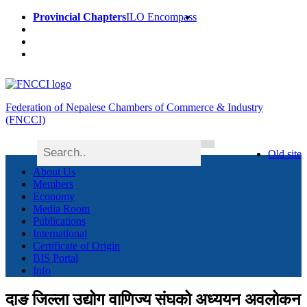
Provincial Chapters
ILO Encompass
Federation of Nepalese Chambers of Commerce & Industry
(FNCCI)
Old site
About Us
Members
Economy
Media Room
Publications
International
Certificate of Origin
BIS Portal
Info
दाङ जिल्ला उद्योग वाणिज्य संघको अध्ययन अवलोकन