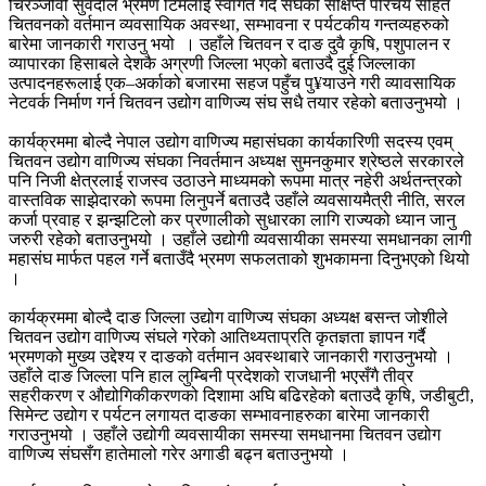
चिरञ्जीवी सुवेदीले भ्रमण टिमलाई स्वागत गर्दै संघको संक्षिप्त परिचय सहित
चितवनको वर्तमान व्यवसायिक अवस्था, सम्भावना र पर्यटकीय गन्तव्यहरुको
बारेमा जानकारी गराउनु भयो । उहाँले चितवन र दाङ दुवै कृषि, पशुपालन र
व्यापारका हिसाबले देशकै अग्रणी जिल्ला भएको बताउदै दुई जिल्लाका
उत्पादनहरूलाई एक–अर्काको बजारमा सहज पहुँच पु¥याउने गरी व्यावसायिक
नेटवर्क निर्माण गर्न चितवन उद्योग वाणिज्य संघ सधै तयार रहेको बताउनुभयो ।
कार्यक्रममा बोल्दै नेपाल उद्योग वाणिज्य महासंघका कार्यकारिणी सदस्य एवम्
चितवन उद्योग वाणिज्य संघका निवर्तमान अध्यक्ष सुमनकुमार श्रेष्ठले सरकारले
पनि निजी क्षेत्रलाई राजस्व उठाउने माध्यमको रूपमा मात्र नहेरी अर्थतन्त्रको
वास्तविक साझेदारको रूपमा लिनुपर्ने बताउदै उहाँले व्यवसायमैत्री नीति, सरल
कर्जा प्रवाह र झन्झटिलो कर प्रणालीको सुधारका लागि राज्यको ध्यान जानु
जरुरी रहेको बताउनुभयो । उहाँले उद्योगी व्यवसायीका समस्या समधानका लागी
महासंघ मार्फत पहल गर्ने बताउँदै भ्रमण सफलताको शुभकामना दिनुभएको थियो
।
कार्यक्रममा बोल्दै दाङ जिल्ला उद्योग वाणिज्य संघका अध्यक्ष बसन्त जोशीले
चितवन उद्योग वाणिज्य संघले गरेको आतिथ्यताप्रति कृतज्ञता ज्ञापन गर्दै
भ्रमणको मुख्य उद्देश्य र दाङको वर्तमान अवस्थाबारे जानकारी गराउनुभयो ।
उहाँले दाङ जिल्ला पनि हाल लुम्बिनी प्रदेशको राजधानी भएसँगै तीव्र
सहरीकरण र औद्योगिकीकरणको दिशामा अघि बढिरहेको बताउदै कृषि, जडीबुटी,
सिमेन्ट उद्योग र पर्यटन लगायत दाङका सम्भावनाहरुका बारेमा जानकारी
गराउनुभयो । उहाँले उद्योगी व्यवसायीका समस्या समधानमा चितवन उद्योग
वाणिज्य संघसँग हातेमालो गरेर अगाडी बढ्न बताउनुभयो ।