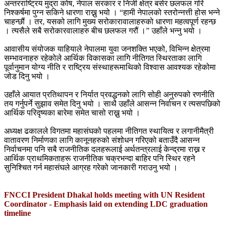
अन्तरराष्ट्रिय मुद्रा कोष, नेपाल सरकार र निजी क्षेत्र बसेर छलफल गरि
निश्कर्षमा पुग्न सकिने धारणा राख्नु भयो । “हामी नेपालको स्तरोन्नत्ती होस भन्ने
चाहन्छौं । तर, यसको लागि मुख्य सरोकारावालाहरुको धारणा महत्वपूर्ण रहन्छ
। त्यसैले सबै सरोकारवालाहरु बीच छलफल गरौं ।” उहाँले भन्नु भयो ।
आवासीय संयोजक याहियाले नेपालमा युवा जनशक्ति भएको, विभिन्न क्षेत्रमा
सम्भावनाहरु रहेकोले आर्थिक विकासका लागि नीतिगत स्थिरताका लागि
पूर्वानुमान योग्य नीति र राष्ट्रिय संस्थाहरूमाथिको विश्वास आवश्यक रहेकोमा
जोड दिनु भयो ।
उहाँले आयात प्रतिथापन र निर्यात प्रवद्धनको लागि सोही अनुरुपको रणनीति
तय गर्नुपर्ने सुझाव समेत दिनु भयो । साथै उहाँले आसन्न निर्वाचन र त्यसपछिको
आर्थिक परिदृष्यका बारेमा समेत चासो राख्नु भयो ।
अध्यक्ष ढकालले विगतमा महासंघको पहलमा नीतिगत स्थायित्व र लगानीमैत्री
वातावरण निर्माणका लागि कानूनहरुको संशोधन गरिएको बताउँदै आसन्न
निर्वाचनमा पनि सबै राजनीतिक दलहरूलाई अर्थतन्त्रलाई केन्द्रमा राख्न र
आर्थिक प्राथमिकताहरू राजनीतिक चक्रभन्दा बाहिर पनि स्थिर रहने
सुनिश्चित गर्न महासंघले आग्रह गरेको जानकारी गराउनु भयो ।
FNCCI President Dhakal holds meeting with UN Resident
Coordinator - Emphasis laid on extending LDC graduation
timeline