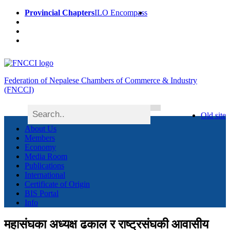
Provincial Chapters
ILO Encompass
Federation of Nepalese Chambers of Commerce & Industry
(FNCCI)
Old site
About Us
Members
Economy
Media Room
Publications
International
Certificate of Origin
BIS Portal
Info
महासंघका अध्यक्ष ढकाल र राष्ट्रसंघकी आवासीय