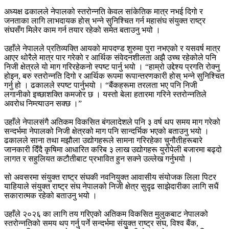
अध्यक्ष ढकालले नेपालको स्तरोन्नति केवल सांकेतिक मात्र नभई दिगो र
जनताका लागि लाभदायक होस् भन्ने सुनिश्चित गर्न महासंघ संयुक्त राष्ट्र
संघसँग मिलेर काम गर्न तयार रहेको समेत बताउनु भयो ।
उहाँले नेपालले प्रतिव्यक्ति आयको मापदण्ड शुरुमा पुरा नभएको र यसवर्ष मात्र
आएर थोरैले मात्र पार गरेको र आर्थिक संवेदनशीलता अझै उच्च रहेकोले पनि
निजी क्षेत्रले यो माग गरिरहेकनो स्पष्ट पार्नु भयो । “हाम्रो उद्देश्य प्रगति रोक्नु
होइन, बरु स्तरोन्नति दिगो र आर्थिक रूपमा रूपान्तरणकारी होस् भन्ने सुनिश्चित
गर्नु हो । ढकालले स्पष्ट पार्नुभयो । “बैंकहरूमा तरलता भए पनि निजी
लगानीको इच्छाशक्ति कमजोर छ । यस्तो बेला हतारमा गरिने स्तरोन्नतिले
अवरोध निम्त्याउन सक्छ ।”
उहाँले नेपालसंगै अतिकम विकसित बंगलादेशले पनि ३ वर्ष थप समय माग गरेको
सन्दर्भमा नेपालको निजी क्षेत्रको माग पनि सान्दर्भिक भएको बताउनु भयो ।
ढकालले साना तथा मझौला उद्योगहरूले सामना गरिरहेका चुनौतीहरूबारे
जानकारी दिँदै कृषिमा आधारित करिब ३ लाख उद्योगहरू युरोपेली बजारमा बढ्दो
लागत र सहुलियत कटौतीबाट प्रभावित हुन सक्ने उल्लेख गर्नुभयो ।
सो अवसरमा संयुक्त राष्ट्र संघकी नवनियुक्त आवासीय संयोजक लिला पिटर
याहियाले संयुक्त राष्ट्र संघ नेपालको निजी क्षेत्र सुदृढ साझेदारीका लागि सधैं
सकारात्मक रहेको बताउनु भयो ।
उहाँले २०२६ का लागि तय गरिएको अतिकम विकसित मुलुकबाट नेपालको
स्तरोन्नतिको समय थप गर्नु पर्ने सन्दर्भमा संयुक्त राष्ट्र संघ, विश्व बैंक,