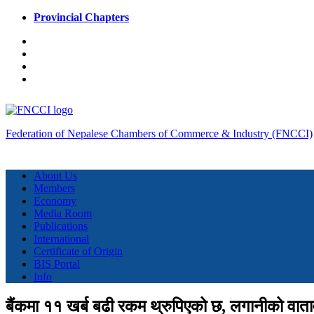
Provincial Chapters
Federation of Nepalese Chambers of Commerce & Industry (FNCCI)
About Us
Members
Economy
Media Room
Publications
International
Certificate of Origin
BIS Portal
Info
बैंकमा ११ खर्ब बढी रकम थ्रुपिएको छ, लगानीको वा