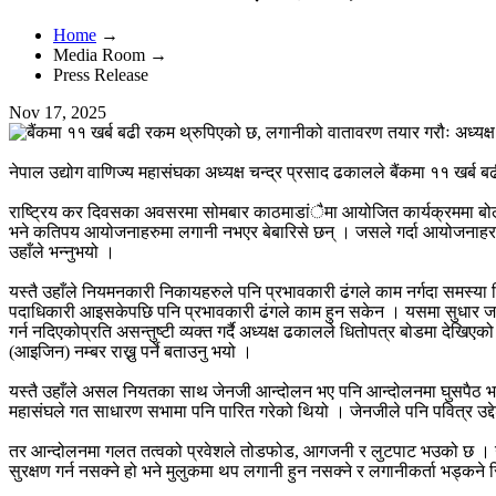
Home
→
Media Room →
Press Release
Nov 17, 2025
नेपाल उद्योग वाणिज्य महासंघका अध्यक्ष चन्द्र प्रसाद ढकालले बैंकमा ११ खर्ब ब
राष्ट्रिय कर दिवसका अवसरमा सोमबार काठमाडांैमा आयोजित कार्यक्रममा बोल
भने कतिपय आयोजनाहरुमा लगानी नभएर बेबारिसे छन् । जसले गर्दा आयोजनाहर
उहाँले भन्नुभयो ।
यस्तै उहाँले नियमनकारी निकायहरुले पनि प्रभावकारी ढंगले काम नर्गदा समस्या स
पदाधिकारी आइसकेपछि पनि प्रभावकारी ढंगले काम हुन सकेन । यसमा सुधार जरु
गर्न नदिएकोप्रति असन्तुष्टी व्यक्त गर्दै अध्यक्ष ढकालले धितोपत्र बोडमा देख
(आइजिन) नम्बर राख्नु पर्ने बताउनु भयो ।
यस्तै उहाँले असल नियतका साथ जेनजी आन्दोलन भए पनि आन्दोलनमा घुसपैठ भएको भन्
महासंघले गत साधारण सभामा पनि पारित गरेको थियो । जेनजीले पनि पवित्र उद्द
तर आन्दोलनमा गलत तत्वको प्रवेशले तोडफोड, आगजनी र लुटपाट भउको छ । उहाँले
सुरक्षण गर्न नसक्ने हो भने मुलुकमा थप लगानी हुन नसक्ने र लगानीकर्ता भड्कने