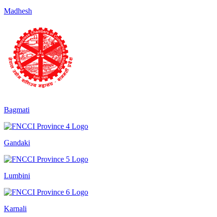
Madhesh
Bagmati
Gandaki
Lumbini
Karnali