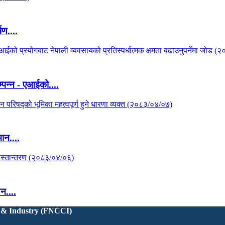
षण....
पन्न - एआईको....
ान....
न....
 & Industry (FNCCI)