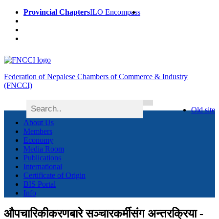
Provincial Chapters
ILO Encompass
Federation of Nepalese Chambers of Commerce & Industry
(FNCCI)
Old site
About Us
Members
Economy
Media Room
Publications
International
Certificate of Origin
BIS Portal
Info
औपचारिकीकरणबारे सञ्चारकर्मीसंग अन्तरक्रिया -