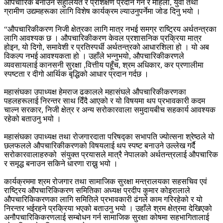
औपचारिक बनाउन सहुलियत र प्रशिक्षण प्रदान गर्न र महिला, युवा तथा
ग्रामीण उद्यमहरूका लागि विशेष कार्यक्रम ल्याउनुपर्नेमा जोड दिनु भयो ।
“औपचारिकीकरण निजी क्षेत्रका लागि मात्र नभई समग्र राष्ट्रिय अर्थतन्त्रका
लागि आवश्यक छ । औपचारिकीकरण केवल प्रशासनिक प्रक्रिया मात्र
होइन, यो दिगो, समावेशी र प्रतिस्पर्धी अर्थतन्त्रको आधारशिला हो । यो अब
विकल्प नभई आवश्यकता हो । उहाँले भन्नुभयो, औपचारिकीकरणले
व्यवसायलाई कानसनी सुरक्षा ,वित्तीय पहूँच, श्रम अधिकार, कर प्रणालीमा
स्पष्टता र दीगो आर्थिक बृद्धिको आधार प्रदान गर्दछ ।
महासंघका उपाध्यक्ष हेमराज ढकालले महासंघले औपचारिकीकरणका
पहलहरूलाई निरन्तर साथ दिँदै आएको र यो विषयमा थप प्रभावकारी कदम
चाल्न सरकार, निजी क्षेत्र र अन्य सरोकारवाला समुदायबीच सहकार्य आवश्यक
रहेको बताउनु भयो ।
महासंघका उपाध्यक्ष तथा रोजगारदाता परिषद्का सभापति ज्योत्सना श्रेष्ठले यो
छलफलले औपचारिकीकरणको विषयलाई थप स्पष्ट बनाउने उल्लेख गर्दै
सरोकारवालाहरुको संयुक्त प्रयासले मात्रै नेपालको अर्थतन्त्रलाई औपचारिक
र समृद्ध बनाउन सकिने धारणा राख्नु भयो ।
कार्यक्रममा श्रम रोजगार तथा सामाजिक सुरक्षा मन्त्रालयका सहसचिव एवं
राष्ट्रिय औपचारिकिकरण समितिका अध्यक्ष प्रदीप कुमार कोइरालाले
औपचारिकिकरणका लागि समितिले प्रभावकारी ढंगले काम गरिरहेको र यो
निरन्तर भईरहने प्रक्रिया भएको बताउनु भयो । उहाँले श्रम क्षेत्रमा देखिएको
अनौपचारिकिकरणलाई सम्बोधन गर्न सामाजिक सुरक्षा कोषमा सहभागितालाई