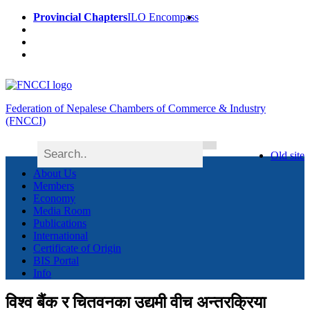
Provincial Chapters
ILO Encompass
Federation of Nepalese Chambers of Commerce & Industry
(FNCCI)
Old site
About Us
Members
Economy
Media Room
Publications
International
Certificate of Origin
BIS Portal
Info
विश्व बैंक र चितवनका उद्यमी वीच अन्तरक्रिया