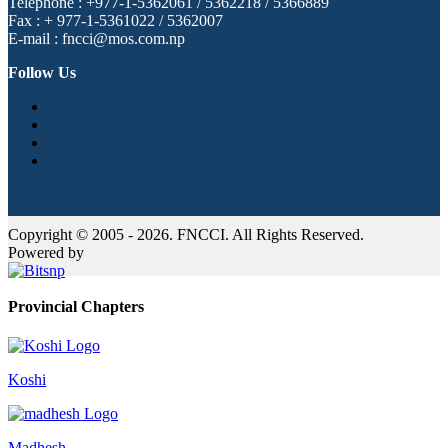
Telephone : +977-1-5362061 / 5362218 / 5366889
Fax : + 977-1-5361022 / 5362007
E-mail : fncci@mos.com.np
Follow Us
Copyright © 2005 - 2026. FNCCI. All Rights Reserved.
Powered by
Provincial Chapters
Koshi
Madhesh