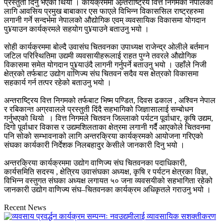
प्रस्तुती दिनु भएको थियो । कार्यक्रममा अन्र्तराष्ट्रिय वित्त निगमका नेपालका
लागि आवसिय प्रमुख बाबाकार एस फाएले विभिन्न विकाससिल राष्ट्रहरुमा
लगानी गर्ने सन्दर्भमा नेपालको औद्योगिक एवम् व्यवसायिक विकासमा योगदान
पु¥याउन कार्यक्रमले सहयोग पु¥याउने बताउनु भयो ।
सोही कार्यक्रममा बोल्दै उवासंघ चितवनका उपाध्यक्ष राजेन्द्र ओलीले बर्तमान
जटिल परिस्थितिमा उद्यमी व्यवसायीहरूलाई राहत पुग्ने तवरले औद्योगिक
विकासमा समेत योगदान पु¥याउंदै लागनी गर्नुपर्ने बताउनु भयो । उहाँले निजी
क्षेत्रको तर्फबाट उद्योग वाणिज्य संघ चितवन सदैव यस क्षेत्रको विकासमा
सहकार्य गर्न तत्पर रहेको बताउनु भयो ।
अन्तराष्ट्रिय वित्त निगमको तर्फबाट भिष्म पण्डित, दिवस ढकाल , अश्विन नेपाल
र रबिकान्त अग्रवालले प्रस्तुती दिंदै सहभागिको जिज्ञासालाई सम्बोधन
गर्नुभएको थियो । वित्त निगमले चितवन जिल्लाको पर्यटन पूर्वाधार, कृषि उद्यम,
दिगो पूर्वाधार विकास र उद्यमशिलताका क्षेत्रमा लगानी गर्दै आएकोले चितवनमा
पनि सोको सम्भावनाको लागि अन्तरक्रिया कार्यक्रमको आयोजना गरिएको
संघका कार्यकारी निर्देशक निलबहादुर केसीले जानकारी दिनु भयो ।
अन्तरक्रिया कार्यक्रममा उद्योग वाणिज्य संघ चितवनका पदाधिकारी,
कार्यसमिति सदस्य , क्षेत्रिय उवासंघका अध्यक्ष, कृषि र पर्यटन क्षेत्रका विज्ञ,
विभिन्न वस्तुगत संघका अध्यक्ष लगायत ५० जना व्यवसयीको सहभागिता रहेको
जानकारी उद्योग वाणिज्य संघ–चितवनका कार्यक्रम अधिकृतले गराउनु भयो ।
Recent News