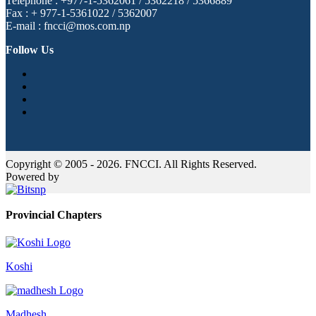
Telephone : +977-1-5362061 / 5362218 / 5366889
Fax : + 977-1-5361022 / 5362007
E-mail : fncci@mos.com.np
Follow Us
Copyright © 2005 - 2026. FNCCI. All Rights Reserved.
Powered by
Provincial Chapters
Koshi
Madhesh