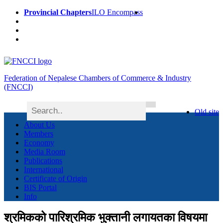
Provincial Chapters
ILO Encompass
Federation of Nepalese Chambers of Commerce & Industry
(FNCCI)
Old site
About Us
Members
Economy
Media Room
Publications
International
Certificate of Origin
BIS Portal
Info
श्रमिकको पारिश्रमिक भुक्तानी लगायतका विषयमा