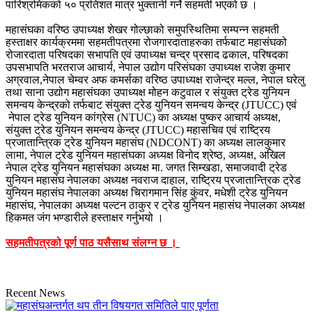
पारिश्रमिकको ५० प्रतिशत मात्र भुक्तानी गर्ने सहमती भएको छ ।
महासंघका वरिष्ठ उपाध्यक्ष शेखर गोल्छाको समुपस्थितिमा सम्पन्न सहमती
हस्ताक्षर कार्यक्रममा सहमतीपत्रमा रोजगारदाताहरुका तर्फबाट महासंघको
रोजारदाता परिषदका सभापति एवं उपाध्यक्ष चन्द्र प्रसाद ढकाल, परिषदका
उपसभापति भरतराज आचार्य, नेपाल उद्योग परिसंघका उपाध्यक्ष राजेश कुमार
अग्रवाल,नेपाल चेम्वर अफ कमर्सका वरिष्ठ उपाध्यक्ष राजेन्द्र मल्ल, नेपाल घरेलु
तथा साना उद्योग महासंघका उपाध्यक्ष मोहन कटुवाल र संयुक्त ट्रेड युनियन
समन्वय केन्द्रको तर्फबाट संयुक्त ट्रेड युनियन समन्वय केन्द्र (JTUCC) एवं
नेपाल ट्रेड युनियन कांग्रेस (NTUC) का अध्यक्ष पुष्कर आचार्य अध्यक्ष,
संयुक्त ट्रेड युनियन समन्वय केन्द्र (JTUCC) महासचिव एवं राष्ट्रिय
प्रजातान्त्रिक ट्रेड युनियन महासंघ (NDCONT) का अध्यक्ष लालकुमार
लामा, नेपाल ट्रेड युनियन महासंघका अध्यक्ष विनोद श्रेष्ठ, अध्यक्ष, अखिल
नेपाल ट्रेड युनियन महासंघका अध्यक्ष मा. जगत सिम्खडा, समाजवादी ट्रेड
युनियन महासंघ नेपालका अध्यक्ष नवराज दाहाल, राष्ट्रिय प्रजातान्त्रिक ट्रेड
युनियन महासंघ नेपालका अध्यक्ष चिरागमान सिंह कुंवर, मधेशी ट्रेड युनियन
महासंघ, नेपालका अध्यक्ष पल्टन ठाकुर र ट्रेड युनियन महासंघ नेपालका अध्यक्ष
हिकमत जंग भण्डारीले हस्ताक्षर गर्नुभयो ।
सहमतीपत्रको पूर्ण पाठ यसैसाथ संलग्न छ ।
Recent News