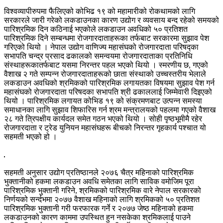
विश्वव्यापीरुपमा फैलिएको कोभिढ १९ को महामारीको रोकथामको लागि
सरकारले जारी गरेको लकडाउनका कारण उद्योग र व्यवसाय बन्द रहेको समयको
पारिश्रमिक दिन कठिनाई भएकोले लकडाउन अवधिको ५० प्रतिशत
पारिश्रमिक दिने सम्बन्धमा रोजगारदाताहरूका तर्फबाट सरकारमा सुझाव पेश
गरिएको थियो । नेपाल उद्योग वाणिज्य महासंघको रोजगारदाता परिषद्का
सभापति चन्द्र प्रसाद ढकालको समन्वयमा रोजगारदाताका प्रतिनिधि
संस्थाहरूकातर्फबाट यसमा निरन्तर पहल भएको थियो । स्मरणीय छ, गएको
वैशाख २ गते सम्पन्न रोजगारदाताहरूको छाता संस्थाको उच्चस्तरीय भेलाले
लकडाउन अवधिको श्रमिकको पारिश्रमिक लगायतका विषयमा सुझाव पेश गर्न
महासंघको रोजगारदाता परिषदका सभापति श्री ढकाललाई जिम्मेवारी दिइएको
थियो । पारिश्रमिक लगायत कोभिड १९ को संक्रमणबाट उत्पन्न समस्या
समाधानका लागि सुझाव शिफारिस गर्न श्रम मन्त्रालयको पहलमा गएको वैशाख
२८ गते त्रिपक्षीय कार्यदल समेत गठन भएको थियो । सोही पृष्ठभूमीमै रहेर
रोजगारदाता र ट्रेड युनियन महासंघहरू बीचको निरन्तर गृहकार्य पश्चात यो
सहमती भएको हो ।
सहमती अनुसार उद्योग प्रतिष्ठानले २०७६ चैत्र महिनाको पारिश्रमिक
भुक्तानीको हकमा लकडाउन अवधि समेतका लागि साविक वमोजिम पूरा
पारिश्रमिक भुक्तानी गरिने, श्रमिकको पारिश्रमिक वारे नेपाल सरकारको
निर्णयको सर्न्दभमा २०७७ वैशाख महिनाको लागि श्रमिकको ५० प्रतिशत
पारिश्रमिक भुक्तानी गरी फरफारक गर्ने र २०७७ जेष्ठ महिनाको हकमा
लकडाउनको कारण काममा उपस्थित हुन नसकेका श्रमिकलाई पाउने