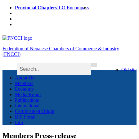
Provincial Chapters
ILO Encompass
Federation of Nepalese Chambers of Commerce & Industry
(FNCCI)
Old site
About Us
Members
Economy
Media Room
Publications
International
Certificate of Origin
BIS Portal
Info
Members Press-release