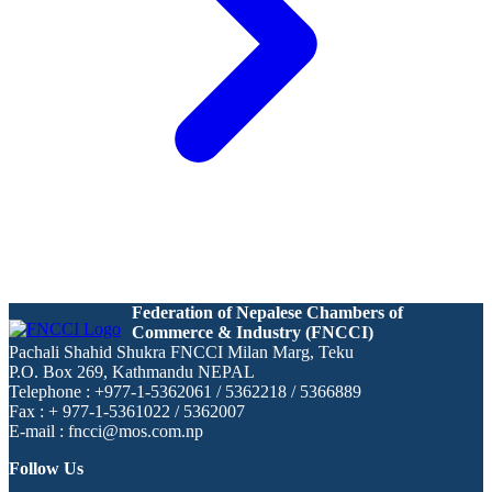
Federation of Nepalese Chambers of
Commerce & Industry (FNCCI)
Pachali Shahid Shukra FNCCI Milan Marg, Teku
P.O. Box 269, Kathmandu NEPAL
Telephone : +977-1-5362061 / 5362218 / 5366889
Fax : + 977-1-5361022 / 5362007
E-mail : fncci@mos.com.np
Follow Us