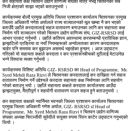
कर सहायता कक्ष चितवन उद्योग वाणिज्य संघको मात्र नभइ चितवनका सबै
निजी क्षेत्रको साझा भएको बताउनुभयो ।
कार्यक्रममा बोल्दै प्रमुख अतिथि जिल्ला प्रशासन कार्यालय चितवनका प्रमुख
जिल्ला अधिकारी गणेश अर्यालले राज्य सञ्चालनको मूल खम्बा नै कर भएको
बताउँदै उहाँले करदातालाई सहज वातावरण बनाउनका लागि कर सहायता कक्ष
निर्माण गरि सञ्चालन गरेको चितवन उद्योग वाणिज्य संघ, GIZ-RSRSD लाई
आभार प्रकट गर्नुभयो । उहाँले कतिपय अवस्थामा करसम्बन्धी प्राविधिक ज्ञान,
झन्झटिलो प्रक्रिया वा नयाँ नियमहरूको अन्योलताका कारण करदाताहरू
चाहेर पनि समयमा कर बुझाउन असमर्थ भइरहेका हुन्छन् । आज उद्घाटन
गरिएको यो सहायता कक्षले करदाता र कर प्रशासनबीचको दूरीलाई मेटाउनेछ
भन्ने विश्वास व्यक्त गर्नुभयो ।
कार्यक्रममा विशिष्ट अतिथि GIZ- RSRSD का Head of Programme, Mr.
Syed Mehdi Raza Rizvi ले चितवनका करदातालाई कर दाखिला गर्न सहज
वातावरण निर्माण गर्ने उद्देश्यले करदाता सहायता कक्ष निर्माणका लागि सहयोग
गरेको बताउनु भयो । उहाँले सहायता कक्षले करदाता कार्यालयमा आउँदा
झन्झटमुक्त, मैत्रीपूर्ण र सहयोगी वातावरण पाउन सहज हुने बताउनुभयो ।
कर सहायता कक्षको नवर्निमत भवनको जिल्ला प्रशासन कार्यालय चितवनका
प्रमुख जिल्ला अधिकारी गणेश अर्याल, GIZ- RSRSD sf Head of
Programme, Mr. Syed Mehdi Raza Rizvi र चितवन उद्योग वाणिज्य
संघका अध्यक्ष चिरञ्जीवी सुवेदीले सयुक्त रुपमा रिवन काटेर उद्घाटन गनुभएको
थियो ।