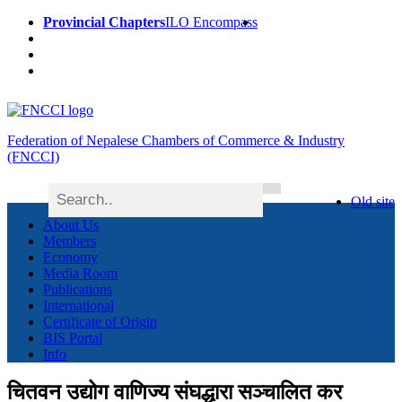
Provincial Chapters
ILO Encompass
Federation of Nepalese Chambers of Commerce & Industry
(FNCCI)
Old site
About Us
Members
Economy
Media Room
Publications
International
Certificate of Origin
BIS Portal
Info
चितवन उद्योग वाणिज्य संघद्धारा सञ्चालित कर