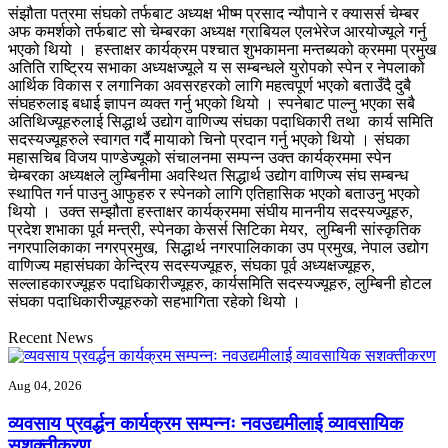
संझौता पत्रमा संघको तर्फबाट अध्यक्ष भीष्म प्रसाद न्यौपाने र क्यासर्स चेम्बर
अफ कमर्शको तर्फबाट सो चेम्बरका अध्यक्ष ग्राबियल एलभेरेज आरयोज्यूले गर्नु
भएको थियो । हस्ताक्षर कार्यक्रम पश्चात शुभकामना मन्तब्यको क्रममा प्रमुख
अतिति राष्ट्रिय सभाका अध्यक्षज्यूले य स सम्बन्धले युरोपको स्पेन र नेपलाको
आर्थिक विकास र लगानिका अवसरहरको लागि महत्वपूर्ण भएको बताउँदै दुबै
संघहरुलाइ बधाई ज्ञापन व्यक्त गर्नु भएको थियो । स्पनेबाट पाल्नु भएका सबै
अतिथिज्यूहरुलाई सिद्धार्थ उद्योग वाणिज्य संघका पदाधिकारी तथा कार्य समिति
सदस्यज्यूहरुले स्वागत गर्दै मायाको चिनो प्रदान गर्नु भएको थियो । संघका
महासचिब विजय पाण्डेज्यूको संचालनमा सम्पन्न उक्त कार्यक्रममा स्पेन
चेम्बरका अध्यक्षले लुम्बिनीमा अवस्थित सिद्धार्थ उद्योग वाणिज्य संघ सम्बन्ध
स्थापित गर्न पाउनु आफुहरु र स्पेनको लागि एतिहासिक भएको बताउनु भएको
थियो । उक्त सम्झौता हस्ताक्षर कार्यक्रममा संघीय माननीय सदस्यज्यूहरु,
प्रदेश शभाका पूर्व मन्त्री, स्पेनका केसर्स सिटिका मेयर, लुम्बिनी सांस्कृतिक
नगरपालिकाका नगरप्रमुख, सिद्धार्थ नगरपालिकाका उप प्रमुख, नेपाल उद्योग
वाणिज्य महासंघका केन्द्रिय सदस्यज्यूहरु, संघका पूर्व अध्यक्षज्यूहरु,
सल्लाहकारज्यूहरु पदाधिकारीज्यूहरु, कार्यसमिति सदस्यज्यूहरु, लुम्बिनी होटल
संघका पदाधिकारीज्यूहरुको सहभागिता रहेको थियो ।
Recent News
Aug 04, 2026
व्यवसाय प्रवर्द्धन कार्यक्रम सम्पन्नः नवउद्यमीलाई व्यावसायिक
सशक्तीकरण