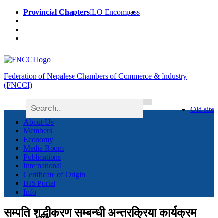
Provincial Chapters
ILO Encompass
Federation of Nepalese Chambers of Commerce & Industry
(FNCCI)
Old site
About Us
Members
Economy
Media Room
Publications
International
Certificate of Origin
BIS Portal
Info
सम्पति शुद्धीकरण सम्बन्धी अन्तरक्रिया कार्यक्रम