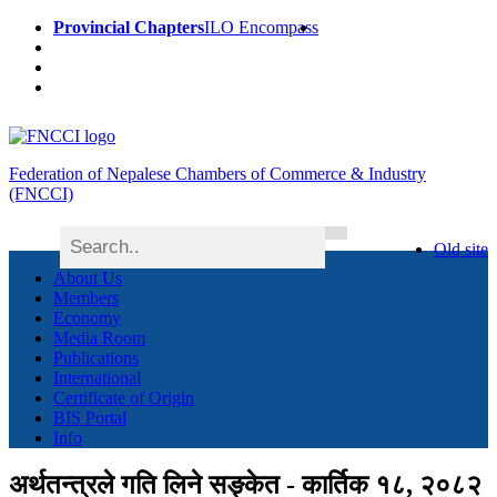
Provincial Chapters
ILO Encompass
Federation of Nepalese Chambers of Commerce & Industry
(FNCCI)
Old site
About Us
Members
Economy
Media Room
Publications
International
Certificate of Origin
BIS Portal
Info
अर्थतन्त्रले गति लिने सङ्केत - कार्तिक १८, २०८२