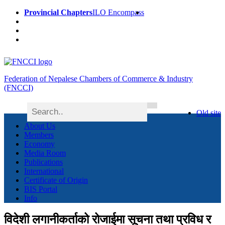
Provincial Chapters
ILO Encompass
Federation of Nepalese Chambers of Commerce & Industry
(FNCCI)
Old site
About Us
Members
Economy
Media Room
Publications
International
Certificate of Origin
BIS Portal
Info
विदेशी लगानीकर्ताको रोजाईमा सूचना तथा प्रविध र