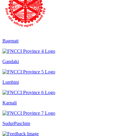
Bagmati
Gandaki
Lumbini
Karnali
SudurPaschim