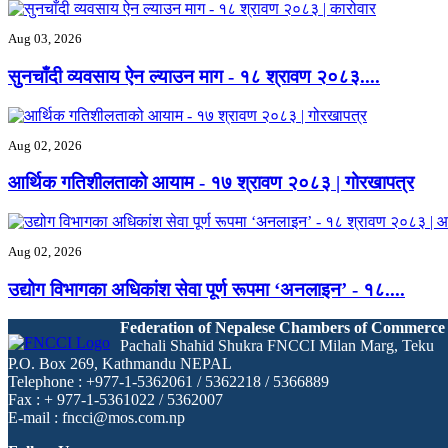
Aug 03, 2026
सुनचाँदी व्यवसाय ऐन ल्याउन माग - ‍१८ श्रावण २०८३....
Aug 02, 2026
आर्थिक गतिशीलताको आयाम - ‍१७ श्रावण २०८३ | गोरखापत्र
Aug 02, 2026
उद्योग विभागका अधिकांश सेवा पूर्ण रूपमा ‘अनलाइन’ - ‍१८....
Federation of Nepalese Chambers of Commerce
Pachali Shahid Shukra FNCCI Milan Marg, Teku
P.O. Box 269, Kathmandu NEPAL
Telephone : +977-1-5362061 / 5362218 / 5366889
Fax : + 977-1-5361022 / 5362007
E-mail : fncci@mos.com.np