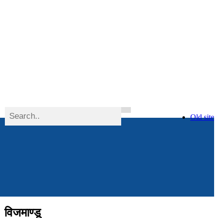
Old site
 विजमाण्डू