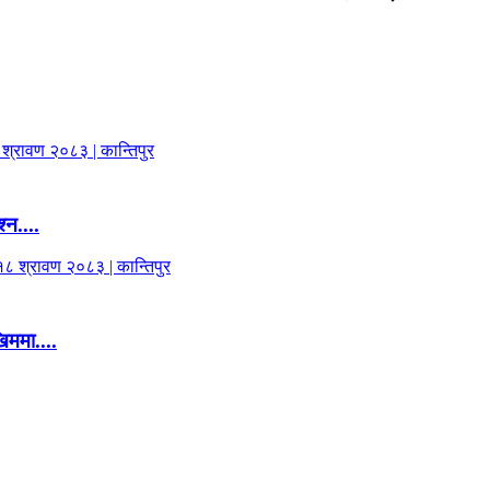
‍न....
िममा....