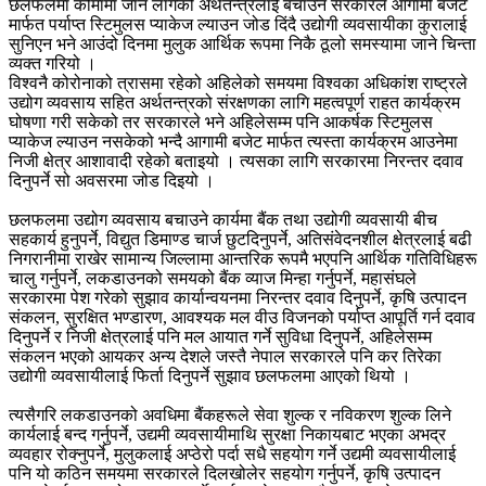
छलफलमा कोमामा जान लागेको अर्थतन्त्रलाई बचाउन सरकारले आगामी बजेट
मार्फत पर्याप्त स्टिमुलस प्याकेज ल्याउन जोड दिंदै उद्योगी व्यवसायीका कुरालाई
सुनिएन भने आउंदो दिनमा मुलुक आर्थिक रूपमा निकै ठूलो समस्यामा जाने चिन्ता
व्यक्त गरियो ।
विश्वनै कोरोनाको त्रासमा रहेको अहिलेको समयमा विश्वका अधिकांश राष्ट्रले
उद्योग व्यवसाय सहित अर्थतन्त्रको संरक्षणका लागि महत्वपूर्ण राहत कार्यक्रम
घोषणा गरी सकेको तर सरकारले भने अहिलेसम्म पनि आकर्षक स्टिमुलस
प्याकेज ल्याउन नसकेको भन्दै आगामी बजेट मार्फत त्यस्ता कार्यक्रम आउनेमा
निजी क्षेत्र आशावादी रहेको बताइयो । त्यसका लागि सरकारमा निरन्तर दवाव
दिनुपर्ने सो अवसरमा जोड दिइयो ।
छलफलमा उद्योग व्यवसाय बचाउने कार्यमा बैंक तथा उद्योगी व्यवसायी बीच
सहकार्य हुनुपर्ने, विद्युत डिमाण्ड चार्ज छुटदिनुपर्ने, अतिसंवेदनशील क्षेत्रलाई बढी
निगरानीमा राखेर सामान्य जिल्लामा आन्तरिक रूपमै भएपनि आर्थिक गतिविधिहरू
चालु गर्नुपर्ने, लकडाउनको समयको बैंक व्याज मिन्हा गर्नुपर्ने, महासंघले
सरकारमा पेश गरेको सुझाव कार्यान्वयनमा निरन्तर दवाव दिनुपर्ने, कृषि उत्पादन
संकलन, सुरक्षित भण्डारण, आवश्यक मल वीउ विजनको पर्याप्त आपूर्ति गर्न दवाव
दिनुपर्ने र निजी क्षेत्रलाई पनि मल आयात गर्ने सुविधा दिनुपर्ने, अहिलेसम्म
संकलन भएको आयकर अन्य देशले जस्तै नेपाल सरकारले पनि कर तिरेका
उद्योगी व्यवसायीलाई फिर्ता दिनुपर्ने सुझाव छलफलमा आएको थियो ।
त्यसैगरि लकडाउनको अवधिमा बैंकहरूले सेवा शुल्क र नविकरण शुल्क लिने
कार्यलाई बन्द गर्नुपर्ने, उद्यमी व्यवसायीमाथि सुरक्षा निकायबाट भएका अभद्र
व्यवहार रोक्नुपर्ने, मुलुकलाई अप्ठेरो पर्दा सधै सहयोग गर्ने उद्यमी व्यवसायीलाई
पनि यो कठिन समयमा सरकारले दिलखोलेर सहयोग गर्नुपर्ने, कृषि उत्पादन