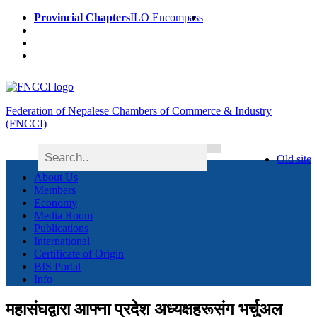
Provincial Chapters
ILO Encompass
Federation of Nepalese Chambers of Commerce & Industry
(FNCCI)
Old site
About Us
Members
Economy
Media Room
Publications
International
Certificate of Origin
BIS Portal
Info
महासंघद्वारा आफ्ना प्रदेश अध्यक्षहरूसंग भर्चुअल