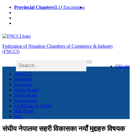
Provincial Chapters
ILO Encompass
Federation of Nepalese Chambers of Commerce & Industry
(FNCCI)
Old site
About Us
Members
Economy
Media Room
Publications
International
Certificate of Origin
BIS Portal
Info
संघीय नेपालमा सहरी विकासका नयाँ मुद्दाहरु विषयक