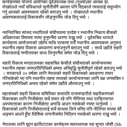
कार्यक्रममा योजना आयोगका पूर्वउपाध्यक्ष तथा (नुअर्स)का अध्यक्ष डा.
पोखरेलले नयाँ संविधानले चुनौतीसँगै अवसर पनि दिएकाले त्यसलाई सदुपयोग
गर्नु आजको आवश्यकता रहेको बताउनु भयो । पोखरलले स्थानीय
आवश्यकतालाई विकाससँग जोड्नुपर्नेमा जोड दिनु भयो ।
नवनिर्वाचित सांसद स्थापितले संघीयतामा प्रदेश र स्थानीय निकाय बीचको
अधिकारका विषयमा स्पष्ट हुनुपर्नेमा धारणा राख्नु भयो । पूर्वसचिव थापाले
कार्यक्रम आयोजनाको उद्देश्य माथि प्रकाश पार्दै स्थानीय आवश्यकता अनुरूप
स्थानीय तहमा विकास अवधारणा बनाउनुपर्ने बताउनु भयो । साथै उहाँले सहरी
विकासलाई गम्भीरताका साथ लिनुपर्नेमा समेत जोड दिनु भयो ।
सहरी विकास मन्त्रालयका सहसचिव केसीले संघीयताको कार्यान्वयनमा
स्थानीय तहका जनप्रतिनिधिको क्षमता अभिवृद्धि चुनौतीपूर्ण रहेको बताउनु् भयो
। सरकारले २० वर्षका लागि नेपालको सहरी विकासको अवधारणा तयार
गरिसकेको भए पनि स्थानीय तहमा त्यसको कार्यान्वयनका लागि दक्ष जनशक्ति र
जनप्रतिनिधिको अभाव रहेको समेत उहाँले औल्याउनु भयो ।
महासंघको सहरी विकास समितिका सभापति राजभण्डारीले सहरीकरणको
विकासका लागि निजीक्षेत्र सधैं तयार रहे पनि नीतिगत तथा प्रक्रियागत
अस्पष्टताका कारण निजीक्षेत्र अगाडि आउन नसकेको स्पष्ट पार्नुभयो ।
विकासको लागि निजीक्षेत्रलाई सधैं साथमा लिने भनिए पनि नीतिगत रूपमा धेरै
अड्चन आउने हुँदा वैदेशिक लगानीसमेत भित्रिन नसकेको धारणा राख्नु भयो ।
नेपालका लागि यूएन ह्याविटाटका कार्यक्रम व्यवस्थापक पद्य सुन्दर जोशी (Mr.