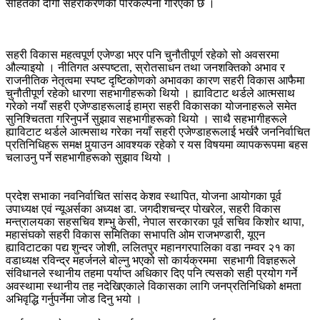
सहितको दीगो सहरीकरणको परिकल्पना गरिएको छ ।
सहरी विकास महत्वपूर्ण एजेण्डा भएर पनि चुनौतीपूर्ण रहेको सो अवसरमा
औल्याइयो । नीतिगत अस्पष्टता, स्रोतसाधन तथा जनशक्तिको अभाव र
राजनीतिक नेतृत्वमा स्पष्ट दृष्टिकोणको अभावका कारण सहरी विकास आफैमा
चुनौतीपूर्ण रहेको धारणा सहभागीहरूको थियो । ह्याविटाट थर्डले आत्मसाथ
गरेको नयाँ सहरी एजेण्डाहरूलाई हाम्रा सहरी विकासका योजनाहरूले समेत
सुनिश्चितता गरिनुपर्ने सुझाव सहभागीहरूको थियो । साथै सहभागीहरूले
ह्याविटाट थर्डले आत्मसाथ गरेका नयाँ सहरी एजेण्डाहरूलाई भर्खरै जननिर्वाचित
प्रतिनिधिहरू समक्ष पुर्‍याउन आवश्यक रहेको र यस विषयमा व्यापकरूपमा बहस
चलाउनु पर्ने सहभागीहरूको सुझाव थियो ।
प्रदेश सभाका नवनिर्वाचित सांसद केशव स्थापित, योजना आयोगका पूर्व
उपाध्यक्ष एवं न्यूअर्सका अध्यक्ष डा. जगदीशचन्द्र पोखरेल, सहरी विकास
मन्त्रालयका सहसचिव शम्भु केसी, नेपाल सरकारका पूर्व सचिव किशोर थापा,
महासंघको सहरी विकास समितिका सभापति ओम राजभण्डारी, यूएन
ह्याविटाटका पद्य शुन्दर जोशी, ललितपुर महानगरपालिका वडा नम्वर २१ का
वडाध्यक्ष रविन्द्र महर्जनले बोल्नु भएको सो कार्यक्रममा सहभागी विज्ञहरूले
संविधानले स्थानीय तहमा पर्याप्त अधिकार दिए पनि त्यसको सही प्रयोग गर्ने
अवस्थामा स्थानीय तह नदेखिएकाले विकासका लागि जनप्रतिनिधिको क्षमता
अभिवृद्धि गर्नुपर्नेमा जोड दिनु भयो ।